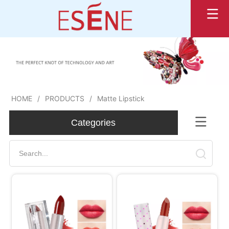
HOME
/
PRODUCTS
/
Matte Lipstick
ㅤCategories